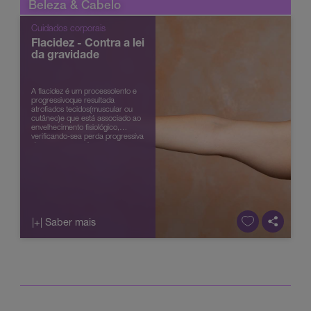
Beleza & Cabelo
Cuidados corporais
Flacidez - Contra a lei
da gravidade
A flacidez é um processolento e
progressivoque resultada
atrofiados tecidos(muscular ou
cutâneo)e que está associado ao
envelhecimento fisiológico,
verificando-sea perda progressiva
de massa muscular que
ésubstituída por tecido adiposo e
consequente ...
|+| Saber mais