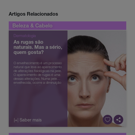
Artigos Relacionados
Beleza & Cabelo
Dermatologia
As rugas são
naturais. Mas a sério,
quem gosta?
O envelhecimento é um processo
natural que leva ao aparecimento
de alterações fisiológicas na pele.
O aparecimento de rugas é uma
dessas alterações. Numa pele
envelhecida, ocorre a diminuição
da espessura da derme e
epiderme, bem como a perda de
cama...
|+| Saber mais