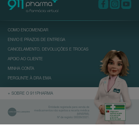
COMO ENCOMENDAR
ENVIO E PRAZOS DE ENTREGA
CANCELAMENTO, DEVOLUÇÕES E TROCAS
APOIO AO CLIENTE
MINHA CONTA
PERGUNTE À DRA EMA
+ SOBRE O 911PHARMA
Entidade registada para venda de
medicamentos não sujeitos a receita médica
(MNSRM).
Nº de registo: 00039/2021.