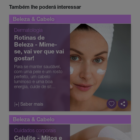
Também lhe poderá interessar
Beleza & Cabelo
Dermatologia
Rotinas de
Beleza - Mime-
se, vai ver que vai
gostar!
Para se manter saudável,
com uma pele e um rosto
perfeito, um cabelo
luminoso e uma boa
energia, cuide de si!
Adquira algumas rotinas
de beleza diárias e não se
esqueça, a sua arma
|+| Saber mais
secreta para o sucesso é
ser consistente.
Beleza & Cabelo
Cuidados corporais
Celulite - Mitos e