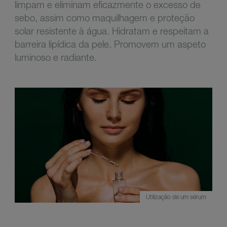
limpam e eliminam eficazmente o excesso de
sebo, assim como maquilhagem e proteção
solar resistente à água.
Hidratam e respeitam a
barreira lipídica da pele. Promovem um aspeto
luminoso e radiante.
Utilização de um sérum