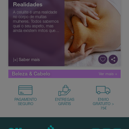
Realidades
A celulite é uma realidade
no corpo de muitas
mulheres. Todos sabemos
qual o seu aspeto, mas
ainda existem mitos que
importam desfazer.
|+| Saber mais
Beleza & Cabelo