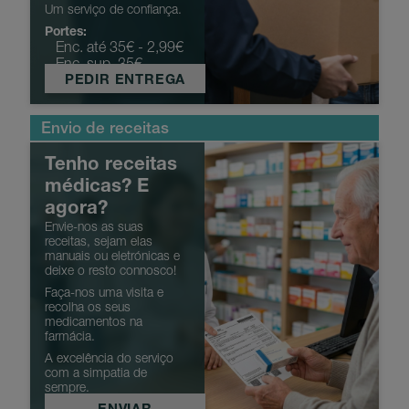
Um serviço de confiança.
Portes:
Enc. até 35€ - 2,99€
Enc. sup. 35€ -
PEDIR ENTREGA
Grátis
Envio de receitas
Tenho receitas
médicas? E
agora?
Envie-nos as suas
receitas, sejam elas
manuais ou eletrónicas e
deixe o resto connosco!
Faça-nos uma visita e
recolha os seus
medicamentos na
farmácia.
A excelência do serviço
com a simpatia de
sempre.
ENVIAR