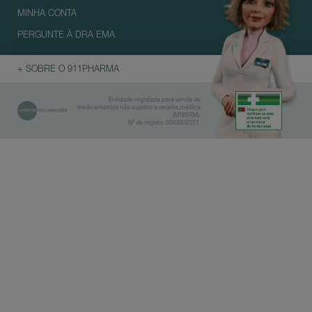
MINHA CONTA
PERGUNTE À DRA EMA
+ SOBRE O 911PHARMA
Entidade registada para venda de
medicamentos não sujeitos a receita médica
(MNSRM).
Nº de registo: 00039/2021.