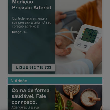
Medição
Pressão Arterial
Controle regularmente a
sua pressão arterial. O seu
coração agradece!
Preço:
1€
LIGUE 912 715 733
Nutrição
V
Coma de forma
saudável. Fale
connosco.
Agende aqui a sua
A