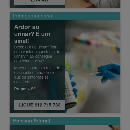
Infecção urinária
Ardor ao
urinar? É um
sinal!
Sente dor ao urinar? Tem
uma vontade constante de
urinar? Não consegue
controlar a urina?
Marque agora um teste de
diagnóstico, não deixe
que os sintomas se
arrastem!
Preço:
4,5€
LIGUE 912 715 733
Pressão Arterial