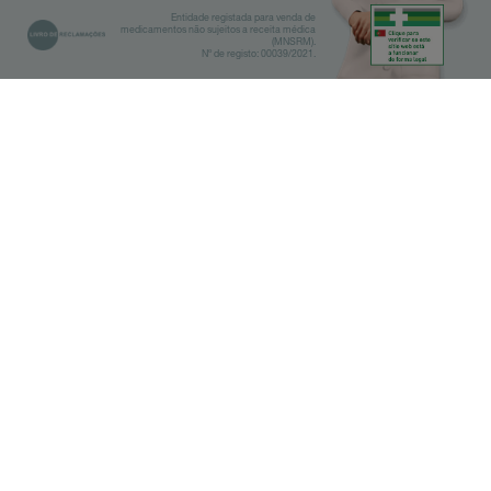
Entidade registada para venda de
medicamentos não sujeitos a receita médica
(MNSRM).
Nº de registo: 00039/2021.
Biblioteca
Farmácias
IMPORTANTE
Antes de fazer a pesquisa,
selecione qual a categoria do seu
interesse.