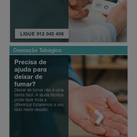
LIGUE 912 043 406
Cessação Tabágica
N
Precisa de
ajuda para
deixar de
fumar?
Deixar de fumar não é uma
tarefa fácil. A ajuda técnica
pode fazer toda a
2
diferença! Estaremos a seu
lado neste desafio.