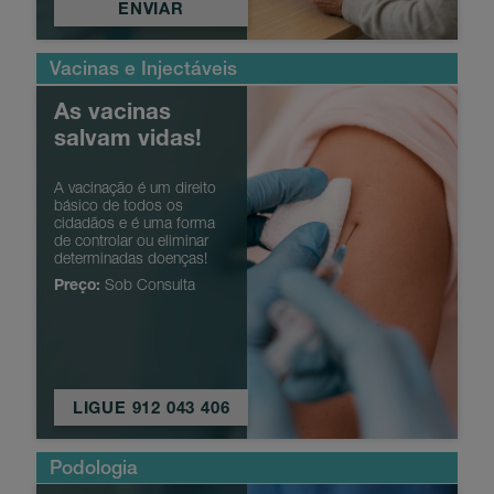
ENVIAR
Vacinas e Injectáveis
As vacinas
salvam vidas!
A vacinação é um direito
básico de todos os
cidadãos e é uma forma
de controlar ou eliminar
determinadas doenças!
Preço:
Sob Consulta
LIGUE 912 043 406
Podologia