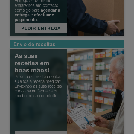
Entrega ao domicílio:
entraremos em contacto
comsigo para
agendar a
entrega
e
efectuar o
pagamento.
Um serviço de confiança.
PEDIR ENTREGA
Envio de receitas
As suas
receitas em
boas mãos!
Precisa de medicamentos
sujeitos a receita médica?
Envie-nos as suas receitas
e recolha na farmácia ou
receba no seu domicílio!