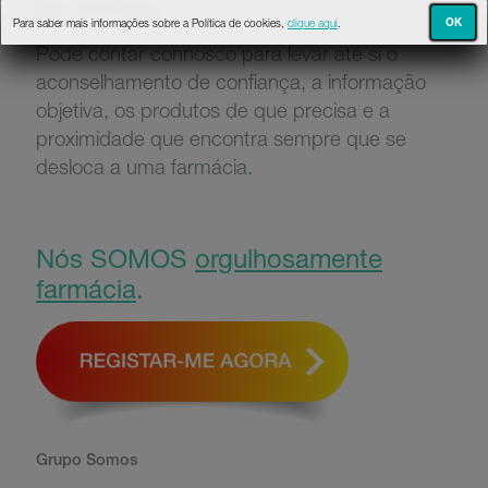
isso aconteça.
OK
Para saber mais informações sobre a Política de cookies,
clique aqui
.
Pode contar connosco para levar até si o
aconselhamento de confiança, a informação
objetiva, os produtos de que precisa e a
proximidade que encontra sempre que se
desloca a uma farmácia.
Nós SOMOS
orgulhosamente
farmácia
.
Grupo Somos