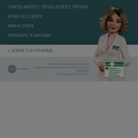
CANCELAMENTO, DEVOLUÇÕES E TROCAS
APOIO AO CLIENTE
MINHA CONTA
PERGUNTE À DRA EMA
+ SOBRE O 911PHARMA
Entidade registada para venda de
medicamentos não sujeitos a receita médica
(MNSRM).
Nº de registo: 00039/2021.