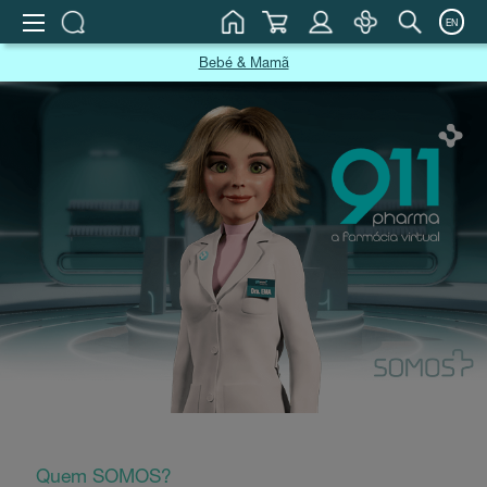
EN
Bebé & Mamã
Quem SOMOS?