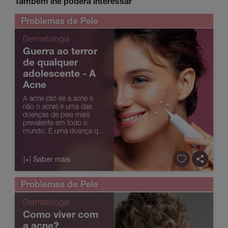
Também lhe poderá interessar
Problemas de Pele
Dermatologia
Guerra ao terror
de qualquer
adolescente - A
Acne
A acne (diz-se a acne e
não o acne) é uma das
doenças de pele mais
prevalente em todo o
mundo. É uma doença que
afeta mais os
adolescentes, contudo
pode persistir até aos 20 –
|+| Saber mais
30 anos. A acne, no
entanto, não está restrita à
adolescência tendo ...
Problemas de Pele
Dermatologia
Como viver com
a acne?