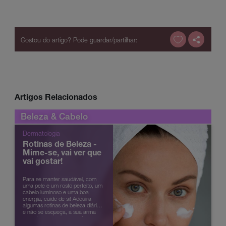
Artigos Relacionados
Beleza & Cabelo
Dermatologia
Rotinas de Beleza -
Mime-se, vai ver que
vai gostar!
Para se manter saudável, com
uma pele e um rosto perfeito, um
cabelo luminoso e uma boa
energia, cuide de si! Adquira
algumas rotinas de beleza diárias
e não se esqueça, a sua arma
secreta para o sucesso é ser
consistente.