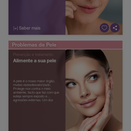
|+| Saber mais
Problemas de Pele
Prevenção e tratamento
Alimente a sua pele
A pele é o nosso maior órgão,
muitas vezesdesvalorizado.
Protege-nos contra o meio
ambiente, facto que faz com que
esteja sempre exposto a
agressões externas. Um dos
principais problemas de pele é a
secura, originada por diversos
fatores.