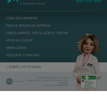
COMO ENCOMENDAR
ENVIO E PRAZOS DE ENTREGA
CANCELAMENTO, DEVOLUÇÕES E TROCAS
APOIO AO CLIENTE
MINHA CONTA
PERGUNTE À DRA EMA
+ SOBRE O 911PHARMA
Entidade registada para venda de
medicamentos não sujeitos a receita médica
(MNSRM).
Nº de registo: 00039/2021.