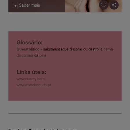
|+| Saber mais
Glossário:
Queratolítico
-
substânciasque dissolve ou destrói a
cama
da córnea
da
pele
Links úteis:
www.ducray.com
www.atlasdasaude.pt