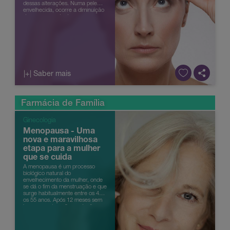
dessas alterações. Numa pele
envelhecida, ocorre a diminuição
da espessura da derme e
epiderme, bem como a perda de
cama...
|+| Saber mais
Farmácia de Família
Ginecologia
Menopausa - Uma
nova e maravilhosa
etapa para a mulher
que se cuida
A menopausa é um processo
biológico natural do
envelhecimento da mulher, onde
se dá o fim da menstruação e que
surge habitualmente entre os 45 e
os 55 anos. Após 12 meses sem
haver menstruação, pode dizer-se
que a mulher entrou na
menopausa. Ocorre ...