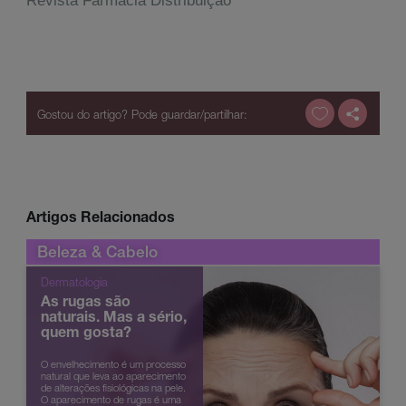
Revista Farmácia Distribuição
Artigos Relacionados
Beleza & Cabelo
Dermatologia
As rugas são
naturais. Mas a sério,
quem gosta?
O envelhecimento é um processo
natural que leva ao aparecimento
de alterações fisiológicas na pele.
O aparecimento de rugas é uma