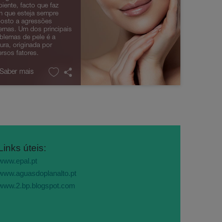
iente, facto que faz
 que esteja sempre
osto a agressões
ernas. Um dos principais
blemas de pele é a
ura, originada por
ersos fatores.
 Saber mais
Links úteis:
www.epal.pt
www.aguasdoplanalto.pt
www.2.bp.blogspot.com