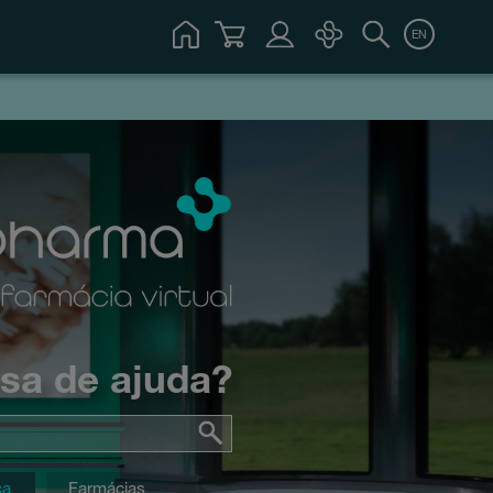
EN
isa de ajuda?
ca
Farmácias