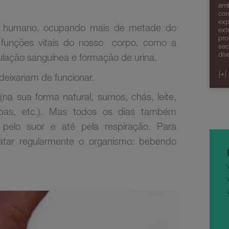
amb
com
exp
rpo humano, ocupando mais de metade do
ext
pro
 funções vitais do nosso corpo, como a
sec
div
culação sanguínea e formação de urina.
|+|
eixariam de funcionar.
a sua forma natural, sumos, chás, leite,
sopas, etc.). Mas todos os dias também
 pelo suor e até pela respiração. Para
atar regularmente o organismo: bebendo