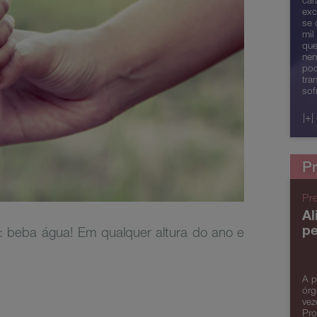
car
exc
se 
mil
que
nen
pod
tra
sof
|+|
Pr
Pr
Al
pe
a: beba água! Em qualquer altura do ano e
A p
órg
vez
Pro