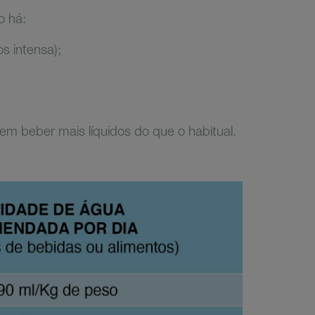
o há:
os intensa);
 beber mais líquidos do que o habitual.