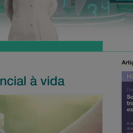
Art
Hi
cial à vida
De
So
tr
ex
A h
doe