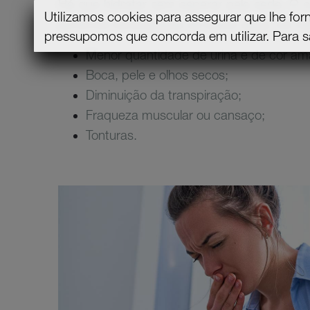
Há que hidratar sem esperar pela sede. O co
Utilizamos cookies para assegurar que lhe for
sentimos necessidade de beber água. Se não
pressupomos que concorda em utilizar.
Para s
Menor quantidade de urina e de cor am
Boca, pele e olhos secos;
Diminuição da transpiração;
Fraqueza muscular ou cansaço;
Tonturas.