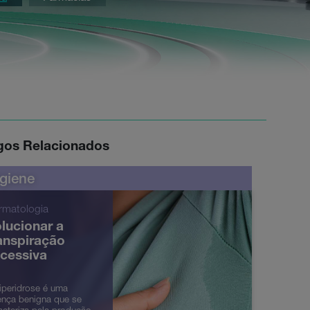
igos Relacionados
giene
rmatologia
lucionar a
anspiração
cessiva
iperidrose é uma
nça benigna que se