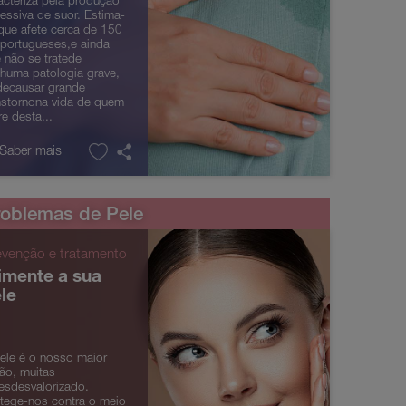
acteriza pela produção
essiva de suor. Estima-
que afete cerca de 150
 portugueses,e ainda
 não se tratede
huma patologia grave,
ecausar grande
nstornona vida de quem
re desta...
 Saber mais
oblemas de Pele
evenção e tratamento
imente a sua
le
ele é o nosso maior
ão, muitas
esdesvalorizado.
tege-nos contra o meio