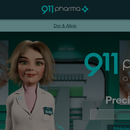
Dor & Alívio
Prec
Bibliote