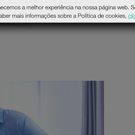
rpo já apresenta falta de líquidos quando
necemos a melhor experiência na nossa página web. Se 
 houver reposição de água pode surgir:
aber mais informações sobre a Política de cookies,
cl
arelo escuro;