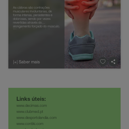
As cãibras são contrações
musculares involuntárias, de
forma intensa, persistentes e
dolorosas, sendo por vezes
revertidas através do
alongamento forçado do músculo.
São vulgarmente associadas a
quem pratica desporto, mas
podem surgir mesmo quando s...
|+| Saber mais
Links
ú
teis
:
www.decimas.com
www.clubmed.pt
www.desportolandia.com
www.contiki.com