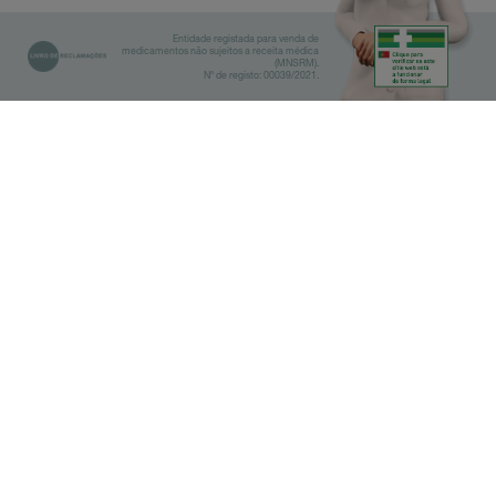
Entidade registada para venda de
medicamentos não sujeitos a receita médica
(MNSRM).
Nº de registo: 00039/2021.
Biblioteca
Farmácias
IMPORTANTE
Antes de fazer a pesquisa,
selecione qual a categoria do seu
interesse.