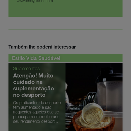
www.lonelyplanet.com
Também lhe poderá interessar
Estilo Vida Saudável
Suplementos
Atenção! Muito
cuidado na
suplementação
no desporto
Os praticantes de desporto
têm aumentado e são
frequentes aqueles que se
preocupam em melhorar o
seu rendimento desportivo.
As opções alimentares são
um aliado para atingir as