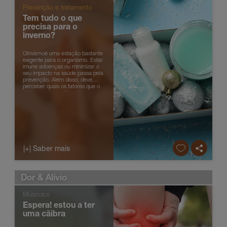
Prevenção e tratamento
Tem tudo o que
precisa para o
inverno?
Oinvernoé uma estação bastante
exigente para o organismo. Estar
imune adoenças ou minimizar o
seu impacto na saúde passa pela
prevenção. Além disso, deve
perceber quais os fatores que o
deixam mais predisposto a
desenvolver
determinadossintomas oupat...
|+| Saber mais
Dor & Alívio
Músculos
Espera! estou a ter
uma cãibra