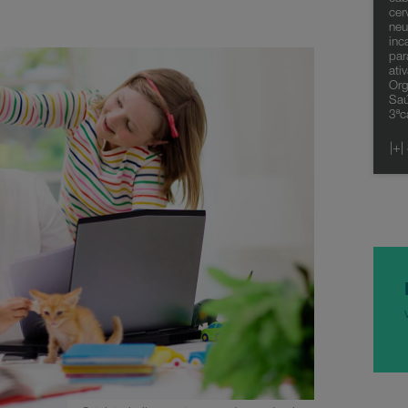
cer
neu
inc
par
ati
Org
Saú
3ªc
|+|