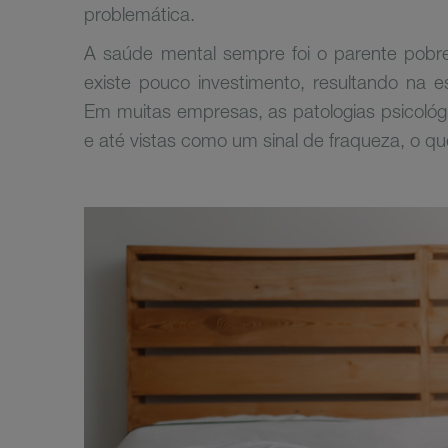
problemática.
A saúde mental sempre foi o parente pobr
existe pouco investimento, resultando na es
Em muitas empresas, as patologias psicológi
e até vistas como um sinal de fraqueza, o qu