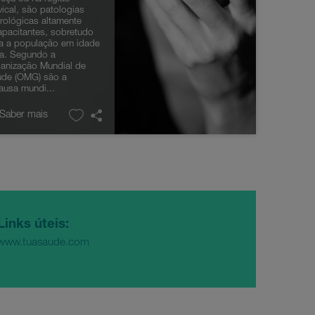
vical, são patologias
rológicas altamente
apacitantes, sobretudo
a a população em idade
va. Segundo a
anização Mundial de
de (OMG) são a
ausa mundi...
 Saber mais
Links úteis:
www.tuasaude.com