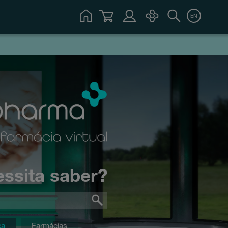
EN
ssita saber?
ca
Farmácias