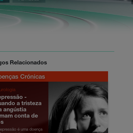
igos Relacionados
oenças Crónicas
urologia
pressão -
ando a tristeza
a angústia
omam conta de
ós
epressão é uma doença