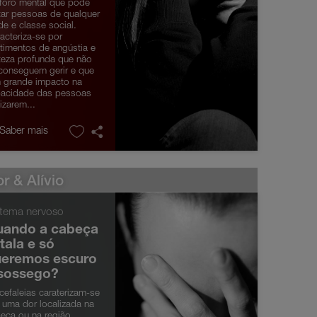
foro mental que pode
tar pessoas de qualquer
de e classe social.
acteriza-se por
timentos de angústia e
steza profunda que não
conseguem gerir e que
 grande impacto na
acidade das pessoas
lizarem...
 Saber mais
r & Alívio
stema nervoso
uando a cabeça
tala e só
ueremos escuro
 sossego?
cefaleias caraterizam-se
 uma dor localizada na
eça ou na região