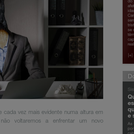
do 
afe
ida
Car
sen
tri
se 
têm
cap
rea
|+|
Do
Si
Q
es
q
de cada vez mais evidente numa altura em
e
não voltaremos a enfrentar um novo
As 
por
cab