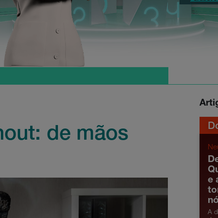
Art
D
rnout: de mãos
Ne
De
Qu
e 
t
n
A d