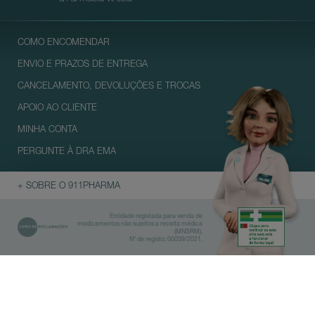
COMO ENCOMENDAR
ENVIO E PRAZOS DE ENTREGA
CANCELAMENTO, DEVOLUÇÕES E TROCAS
APOIO AO CLIENTE
MINHA CONTA
PERGUNTE À DRA EMA
+ SOBRE O 911PHARMA
Entidade registada para venda de
medicamentos não sujeitos a receita médica
(MNSRM).
Nº de registo: 00039/2021.
Biblioteca
Farmácias