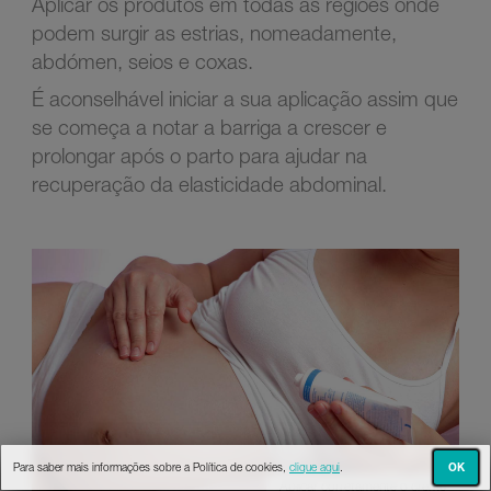
Aplicar os produtos em todas as regiões onde
podem surgir as estrias, nomeadamente,
abdómen, seios e coxas.
É aconselhável iniciar a sua aplicação assim que
se começa a notar a barriga a crescer e
prolongar após o parto para ajudar na
recuperação da elasticidade abdominal.
OK
Para saber mais informações sobre a Política de cookies,
clique aqui
.
Aplicar corretamente o creme