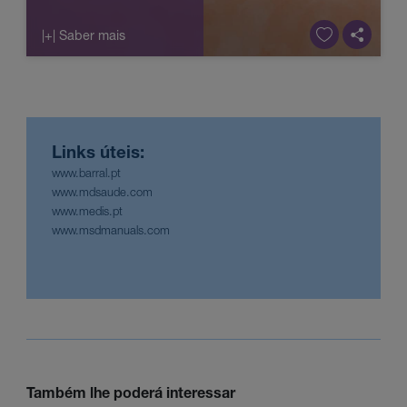
|+| Saber mais
Links úteis:
www.barral.pt
www.mdsaude.com
www.medis.pt
www.msdmanuals.com
Também lhe poderá interessar