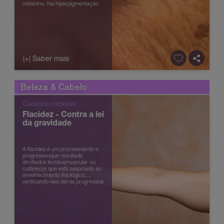
melanina. Na hiperpigmentação
aparecem manchas ou zonas
mais escuras na pele que podem
ser devidas à exposição solar, id...
|+| Saber mais
Beleza & Cabelo
Cuidados corporais
Flacidez - Contra a lei
da gravidade
A flacidez é um processolento e
progressivoque resultada
atrofiados tecidos(muscular ou
cutâneo)e que está associado ao
envelhecimento fisiológico,
verificando-sea perda progressiva
de massa muscular que
ésubstituída por tecido adiposo e
consequente ...