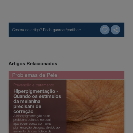
Artigos Relacionados
Problemas de Pele
Prevenção e tratamento
Hiperpigmentação -
Quando os estímulos
da melanina
precisam de
correção
A hiperpigmentação é um
problema cutâneo no qual
aparecem zonas com uma
pigmentação desigual, devido ao
aumento da quantidade de