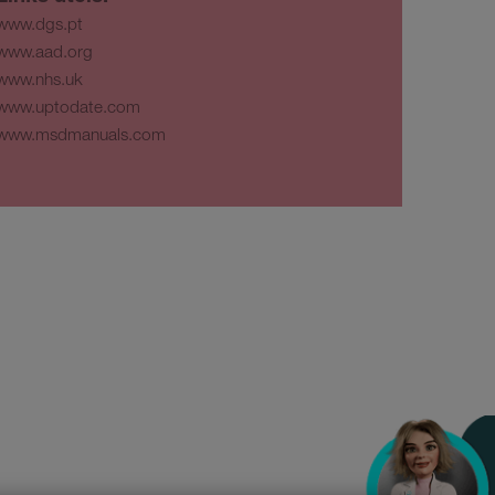
www.dgs.pt
www.aad.org
www.nhs.uk
www.uptodate.com
www.msdmanuals.com