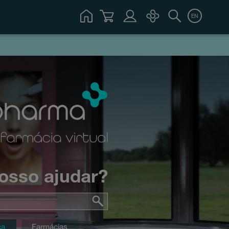
EN
osso ajudar?
ca
Farmácias