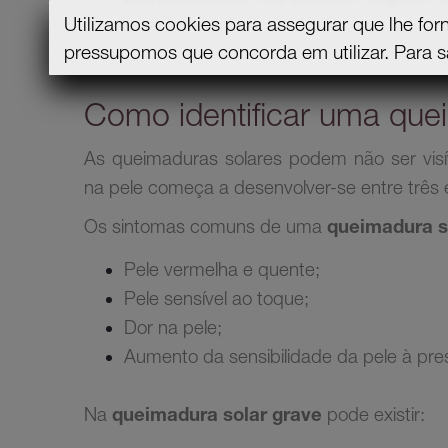
Utilizamos cookies para assegurar que lhe for
pressupomos que concorda em utilizar.
Para s
Como identificar uma que
As queimaduras solares podem não ser visí
na pele começa a desenvolver-se entre três e
Os sintomas comuns de uma
queimadura so
Pele vermelha e quente;
Pele sensível ao toque;
Dor na pele;
Aumento da sensibilidade da pele à pres
Na
queimadura solar grave
pode existir: