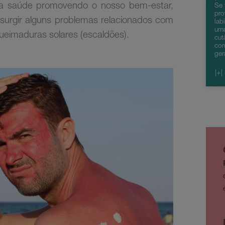
 a saúde promovendo o nosso bem-estar,
Se 
pro
surgir alguns problemas relacionados com
lab
uma
queimaduras solares (escaldões).
cut
co
ger
|+|