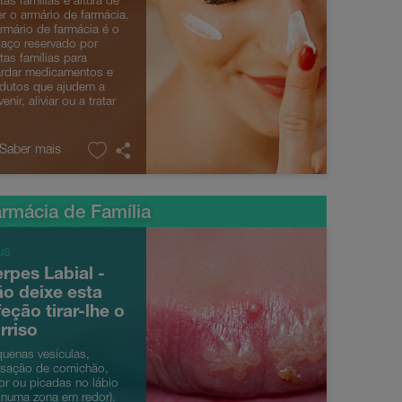
tas famílias é altura de
er o armário de farmácia.
rmário de farmácia é o
aço reservado por
tas famílias para
rdar medicamentos e
dutos que ajudem a
enir, aliviar ou a tratar
 Saber mais
rmácia de Família
us
rpes Labial -
o deixe esta
feção tirar-lhe o
rriso
uenas vesículas,
sação de comichão,
or ou picadas no lábio
 numa zona em redor).