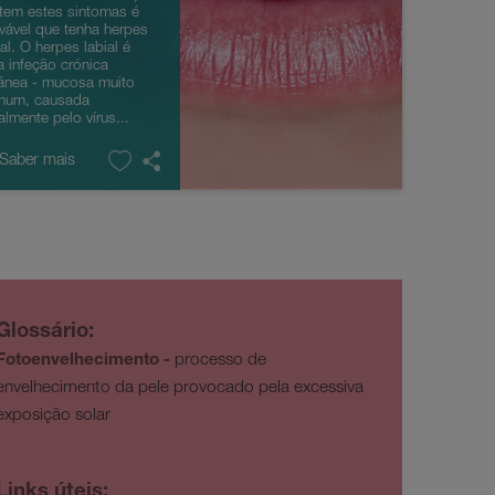
tem estes sintomas é
vável que tenha herpes
ial. O herpes labial é
 infeção crónica
ânea - mucosa muito
mum, causada
almente pelo vírus...
 Saber mais
Glossário:
Fotoenvelhecimento -
processo de
envelhecimento da pele provocado pela excessiva
exposição solar
Links úteis: