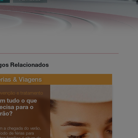
igos Relacionados
rias & Viagens
evenção e tratamento
m tudo o que
ecisa para o
rão?
 a chegada do verão,
íodo de férias para