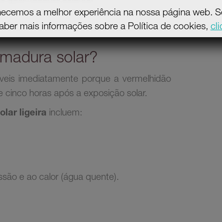
necemos a melhor experiência na nossa página web. Se 
aber mais informações sobre a Política de cookies,
cl
imadura solar?
veis imediatamente porque a vermelhidão
 cinco horas após a exposição solar.
lar ligeira
incluem:
são e ao calor (água quente).