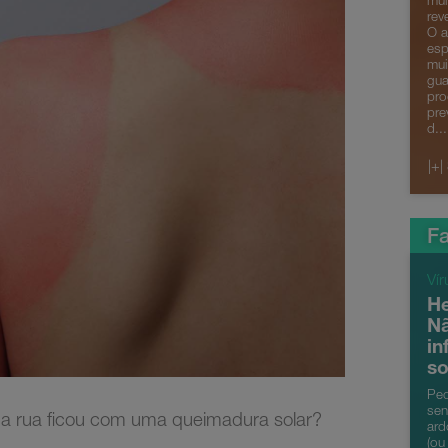
mui
rev
O a
esp
mui
gua
pro
prev
d...
|+|
Fa
Vír
He
Nã
in
so
Peq
sen
na rua ficou com uma queimadura solar?
ard
(ou