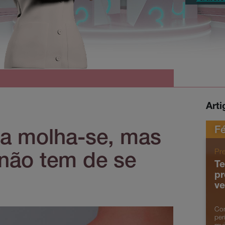
Art
Fé
a molha-se, mas
Pr
não tem de se
Te
pr
ve
Com
per