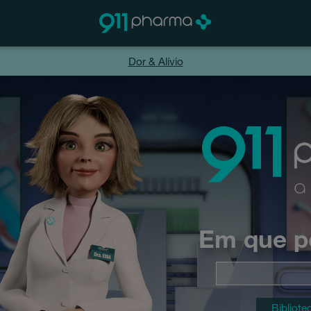
Dor & Alívio
Em que p
Bibliote