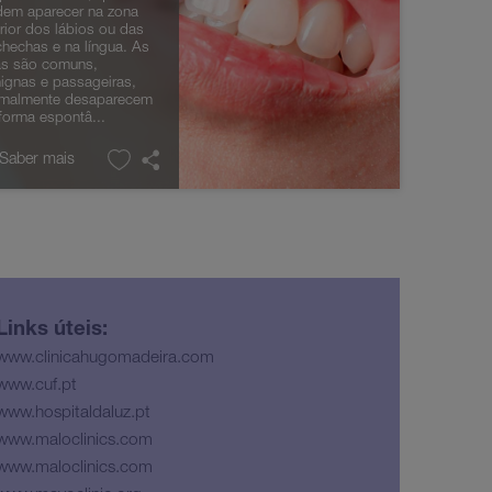
em aparecer na zona
erior dos lábios ou das
hechas e na língua. As
as são comuns,
ignas e passageiras,
rmalmente desaparecem
forma espontâ...
 Saber mais
Links úteis:
www.clinicahugomadeira.com
www.cuf.pt
www.hospitaldaluz.pt
www.maloclinics.com
www.maloclinics.com