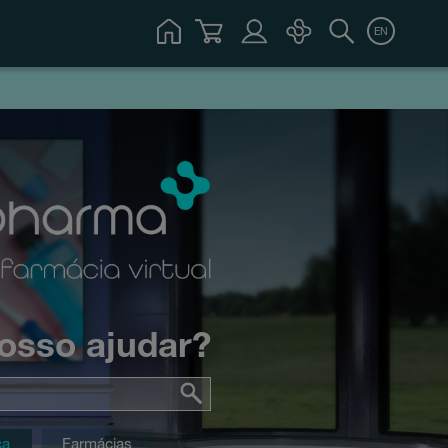
EN
osso ajudar?
ca
Farmácias