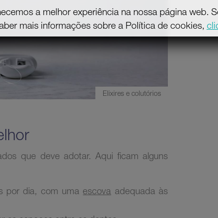
necemos a melhor experiência na nossa página web. Se 
aber mais informações sobre a Política de cookies,
cl
Elixires e colutórios
lhor
dados que deve adotar. Aqui ficam alguns
es por dia, com uma
escova
adequada às