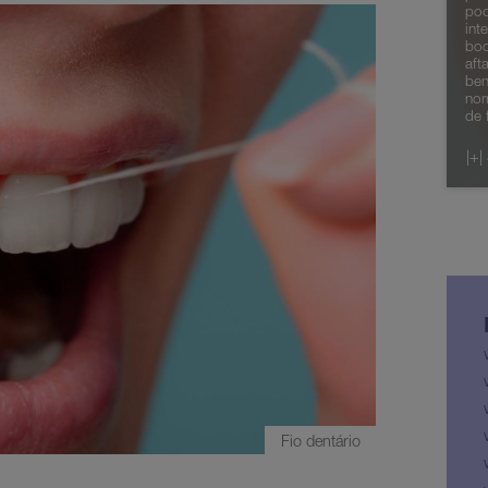
pod
int
boc
aft
ben
no
de 
|+|
Fio dentário