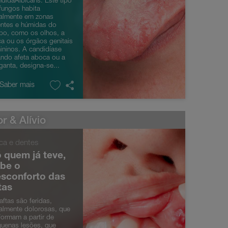
didaAlbicans. Este tipo
fungos habita
almente em zonas
ntes e húmidas do
po, como os olhos, a
a ou os órgãos genitais
ininos. A candidíase
ndo afeta aboca ou a
ganta, designa-se...
 Saber mais
r & Alívio
ca e dentes
 quem já teve,
be o
sconforto das
tas
aftas são feridas,
almente dolorosas, que
formam a partir de
uenas lesões, que