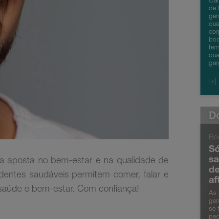
Can
de 
ger
que
cor
boc
fem
qua
gar
|+|
Do
Bo
Só
sa
a aposta no bem-estar e na qualidade de
de
entes saudáveis permitem comer, falar e
af
a saúde e bem-estar. Com confiança!
As 
ger
se 
peq