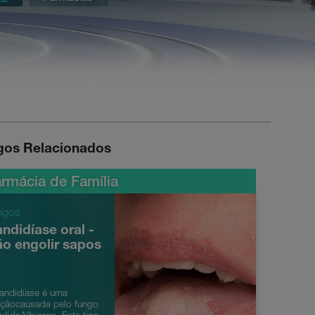
igos Relacionados
rmácia de Família
ngos
ndidíase oral -
o engolir sapos
andidíase é uma
eçãocausada pelo fungo