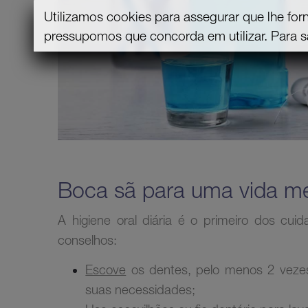
Utilizamos cookies para assegurar que lhe for
pressupomos que concorda em utilizar.
Para s
Boca sã para uma vida me
A higiene oral diária é o primeiro dos cui
conselhos:
Escove
os dentes, pelo menos 2 vez
suas necessidades;