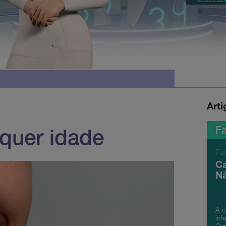
Art
Fa
quer idade
Fu
Ca
Nã
A c
inf