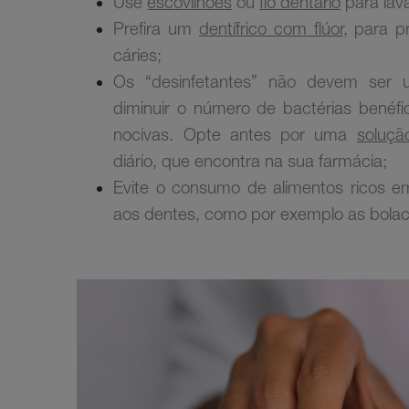
Use
escovilhões
ou
fio dentário
para lav
Prefira um
dentífrico com flúor
, para p
cáries;
Os “desinfetantes” não devem ser
diminuir o número de bactérias benéf
nocivas. Opte antes por uma
soluçã
diário, que encontra na sua farmácia;
Evite o consumo de alimentos ricos e
aos dentes, como por exemplo as bola