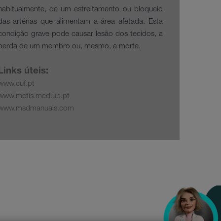
habitualmente, de um estreitamento ou bloqueio
das artérias que alimentam a área afetada. Esta
condição grave pode causar lesão dos tecidos, a
perda de um membro ou, mesmo, a morte.
Links úteis:
www.cuf.pt
www.metis.med.up.pt
www.msdmanuals.com