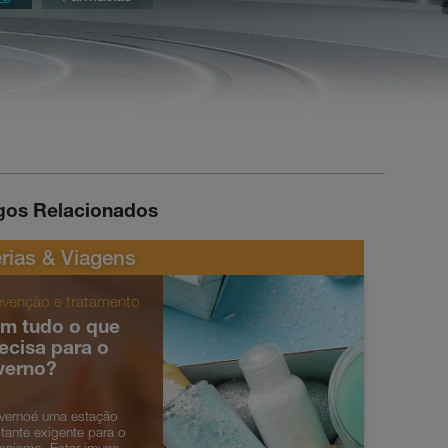
igos Relacionados
rias & Viagens
evenção e tratamento
m tudo o que
ecisa para o
verno?
vernoé uma estação
tante exigente para o