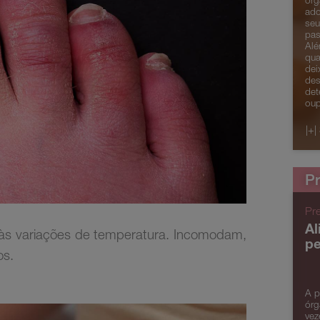
org
ado
seu
pas
Alé
qua
dei
des
det
oup
|+|
Pr
Pr
Al
e às variações de temperatura. Incomodam,
pe
os.
A p
órg
vez