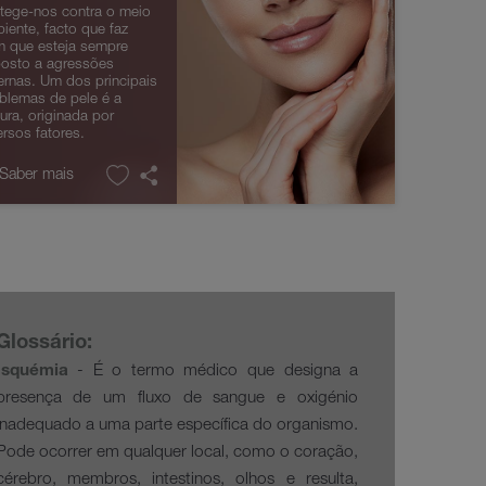
tege-nos contra o meio
iente, facto que faz
 que esteja sempre
osto a agressões
ernas. Um dos principais
blemas de pele é a
ura, originada por
ersos fatores.
 Saber mais
Glossário:
Isquémia
- É o termo médico que designa a
presença de um fluxo de sangue e oxigénio
inadequado a uma parte específica do organismo.
Pode ocorrer em qualquer local, como o coração,
cérebro, membros, intestinos, olhos e resulta,