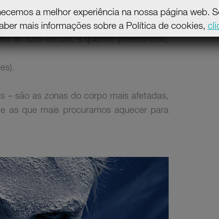
necemos a melhor experiência na nossa página web. Se 
aber mais informações sobre a Política de cookies,
cl
lho ao azul-escuro, e quando pressionada,
es).
as – são as zonas do corpo mais afetadas,
 e as que mais procuramos aquecer para