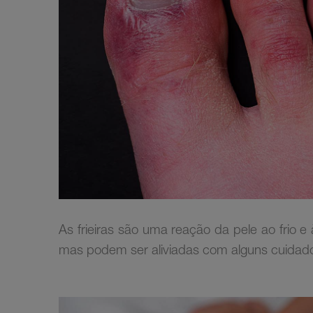
As frieiras são uma reação da pele ao frio 
mas podem ser aliviadas com alguns cuidad