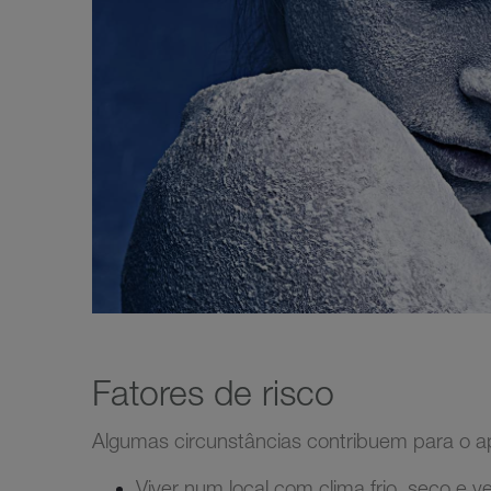
Fatores de risco
Algumas circunstâncias contribuem para o ap
Viver num local com clima frio, seco e v