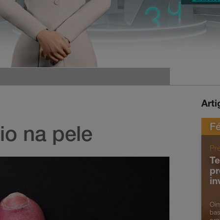
Art
Fé
io na pele
Pr
Te
pr
in
Oin
bas