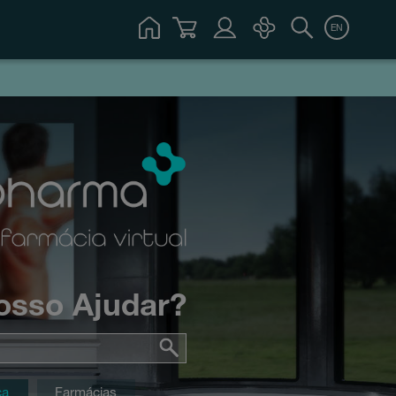
EN
osso Ajudar?
ca
Farmácias