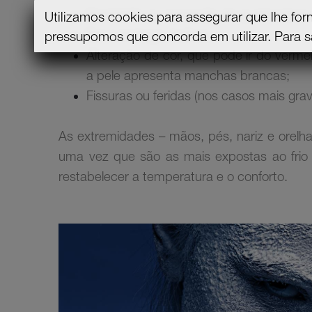
Comichão ou sensação de queimadura;
Utilizamos cookies para assegurar que lhe for
Dor e inchaço, bolhas;
pressupomos que concorda em utilizar.
Para s
Alteração de cor, que pode ir do verme
a pele apresenta manchas brancas;
Fissuras ou feridas (nos casos mais grav
As extremidades – mãos, pés, nariz e orelh
uma vez que são as mais expostas ao frio
restabelecer a temperatura e o conforto.