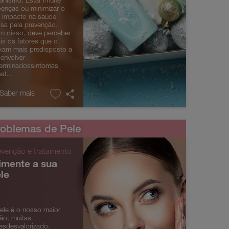
anismo. Estar imune
enças ou minimizar o
 impacto na saúde
sa pela prevenção.
m disso, deve perceber
is os fatores que o
xam mais predisposto a
envolver
erminadossintomas
at...
 Saber mais
oblemas de Pele
evenção e tratamento
imente a sua
le
ele é o nosso maior
ão, muitas
esdesvalorizado.