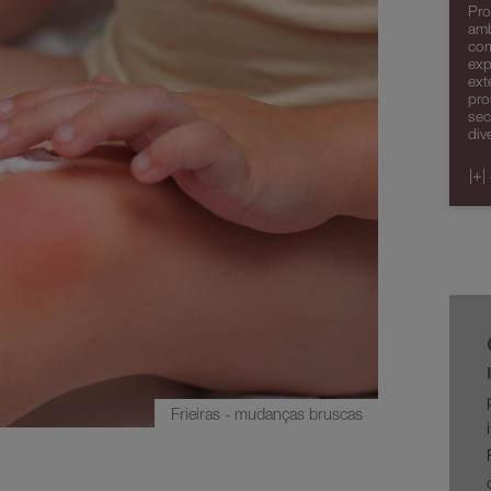
Pro
amb
com
exp
ext
pro
sec
div
|+|
Frieiras - mudanças bruscas