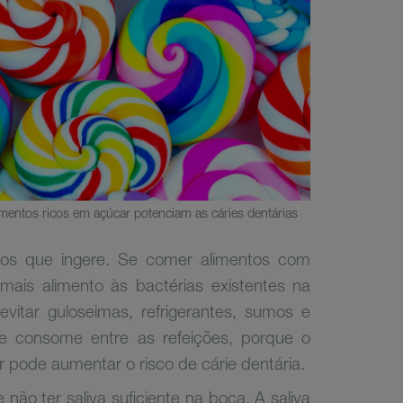
mentos ricos em açúcar potenciam as cáries dentárias
ntos que ingere. Se comer alimentos com
mais alimento às bactérias existentes na
vitar guloseimas, refrigerantes, sumos e
 consome entre as refeições, porque o
pode aumentar o risco de cárie dentária.
ão ter saliva suficiente na boca. A saliva