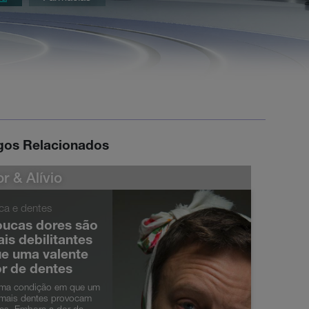
igos Relacionados
r & Alívio
ca e dentes
ucas dores são
is debilitantes
e uma valente
r de dentes
ma condição em que um
mais dentes provocam