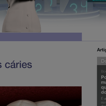
Art
Do
s cáries
Bo
Po
ma
qu
do
É u
ou 