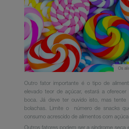
Os ali
Outro fator importante é o tipo de alime
elevado teor de açúcar, estará a oferecer 
boca. Já deve ter ouvido isto, mas tente e
bolachas. Limite o
número de snacks que
consumo acrescido de alimentos com açúcar 
Outros fatores podem ser a síndrome seca e n