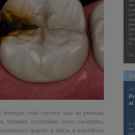
dor
den
oca
con
qua
pe
per
ou 
des
S..
|+|
B
Al
Pr
aí
as doenças mais comuns que as pessoas
rias, também conhecidas como cavidades,
A p
ser
acontecem quando a placa, a substância
par