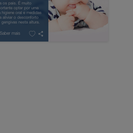
a os pais. É muito
ortante optar por uma
 higiene oral e medidas
a aliviar o desconforto
 gengivas nesta altura.
 Saber mais