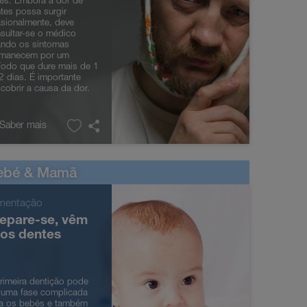
es. Embora a dor de
tes possa surgir
sionalmente, deve
sultar-se o médico
ndo os sintomas
rmanecem por um
íodo que dure mais de 1
2 dias. É importante
cobrir a causa da dor.
.
 Saber mais
ebé & Mamã
imentação
epare-se, vêm
 os dentes
rimeira dentição pode
 uma fase complicada
a os bebés e também