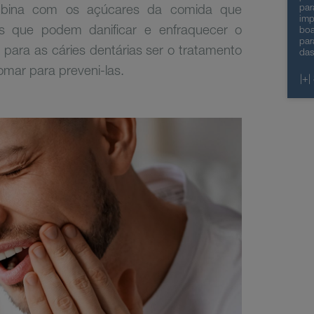
mbina com os açúcares da comida que
par
imp
os que podem danificar e enfraquecer o
boa
par
para as cáries dentárias ser o tratamento
das
omar para preveni-las.
|+|