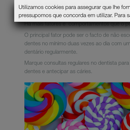
Poderá sentir dor ou
sensibilidade, até
Utilizamos cookies para assegurar que lhe for
camada de dentina, que fica irritada com ali
pressupomos que concorda em utilizar.
Para s
Há mais fatores e
comportamentos que o pod
O principal fator pode ser o facto de não es
dentes no mínimo duas vezes ao dia com uma
dentário regularmente.
Marque consultas regulares no dentista para
dentes e antecipar as cáries.