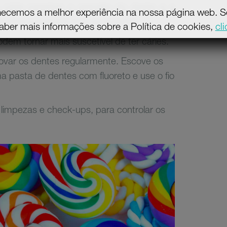
 a cárie penetrar o esmalte do dente e a
necemos a melhor experiência na nossa página web. Se 
mentos e bebidas frios ou quentes.
aber mais informações sobre a Política de cookies,
cl
em tornar mais suscetível de ter cáries.
covar os dentes regularmente. Escove os
 pasta de dentes com fluoreto e use o fio
 limpezas e check-ups, para controlar os