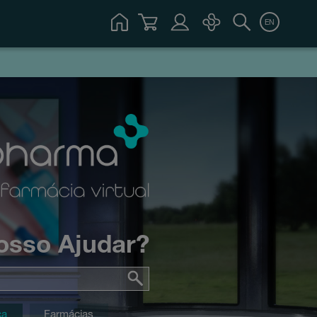
EN
osso Ajudar?
ca
Farmácias