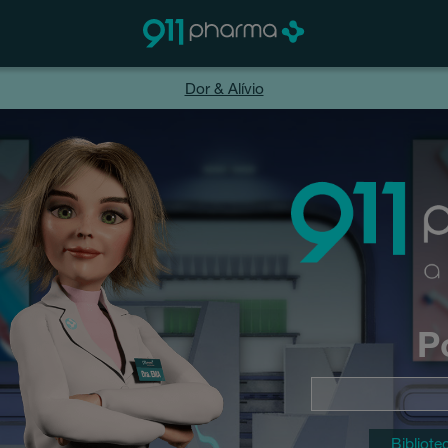
Dor & Alívio
P
Bibliote